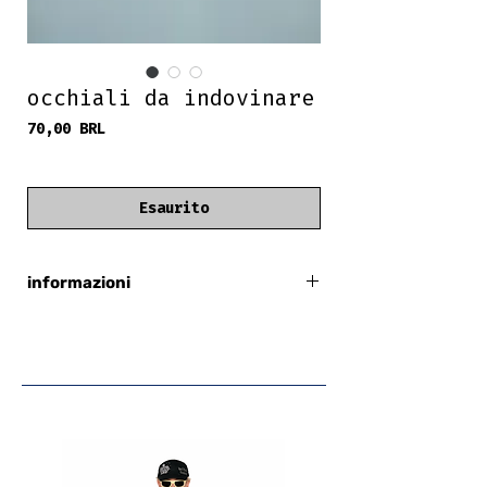
occhiali da indovinare
Prezzo
70,00 BRL
frete grátis
Esaurito
informazioni
ipotesi originale
gu5123
barre stampate
condizione: 6/10