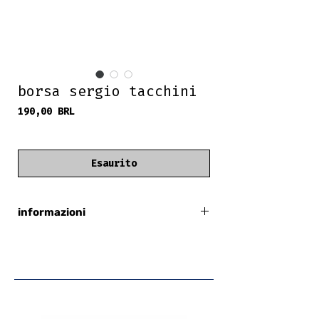
borsa sergio tacchini
Prezzo
190,00 BRL
frete grátis
Esaurito
informazioni
Sergio Tacchini
nero
tasca interna con cerniera
chiusura a cerniera
Esterno 100% poliuretano
Interno 100% poliestere