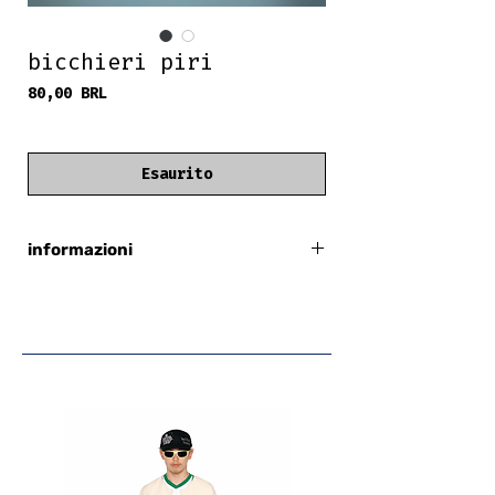
bicchieri piri
Prezzo
80,00 BRL
frete grátis
Esaurito
informazioni
barre stampate
contro i raggi UVA/UVB
montatura in policarbonato