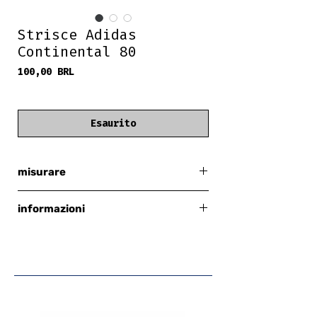
Strisce Adidas
Continental 80
Prezzo
100,00 BRL
frete grátis
Esaurito
misurare
40,5 europeo = 27 cm
informazioni
adidas
laccio delle scarpe
tomaia in pelle
suola in gomma
colore: bianco nuvola