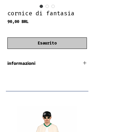
cornice di fantasia
Prezzo
90,00 BRL
frete grátis
Esaurito
informazioni
montatura in policarbonato
contiene lenti graduate precedentemente
utilizzate