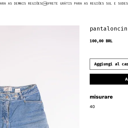
ARA AS DEMAIS REGIÕES
pantaloncin
Prezzo
100,00 BRL
frete grátis
Aggiungi al ca
A
misurare
40