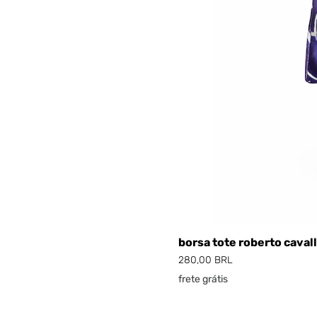
borsa tote roberto cavall
Prezzo
280,00 BRL
frete grátis