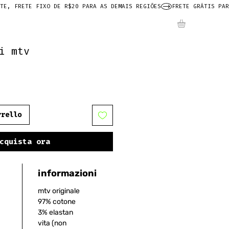
i mtv
rrello
cquista ora
informazioni
mtv originale
97% cotone
3% elastan
vita (non