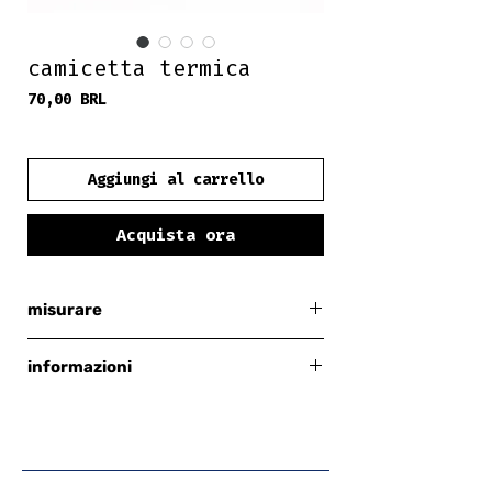
camicetta termica
Prezzo
70,00 BRL
frete grátis
Aggiungi al carrello
Acquista ora
misurare
14
informazioni
100% poliestere
interno leggermente peloso
condizioni: 10/10
larghezza totale (non circonferenza): 46