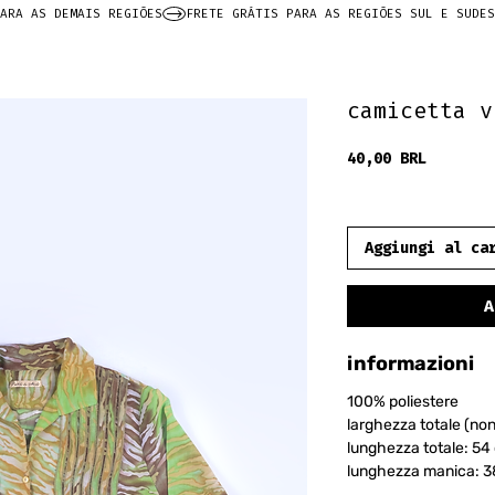
ARA AS DEMAIS REGIÕES
camicetta v
Prezzo
40,00 BRL
frete grátis
Aggiungi al ca
A
informazioni
100% poliestere
larghezza totale (no
lunghezza totale: 54
lunghezza manica: 