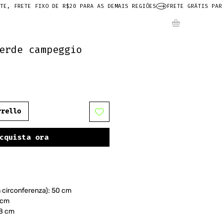
erde campeggio
rrello
cquista ora
n circonferenza): 50 cm
 cm
38 cm