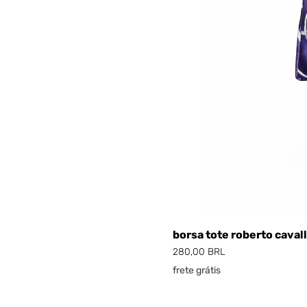
borsa tote roberto cavall
Prezzo
280,00 BRL
frete grátis