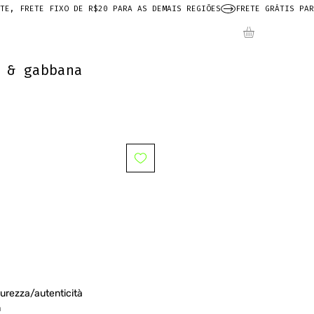
 & gabbana
urezza/autenticità
m