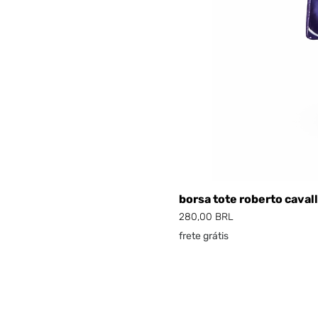
borsa tote roberto cavall
Prezzo
280,00 BRL
frete grátis