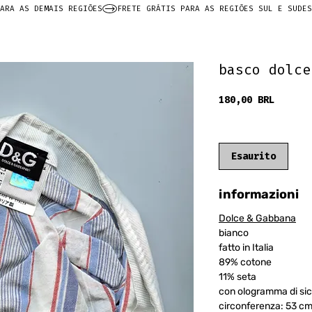
ARA AS DEMAIS REGIÕES
basco dolce
Prezzo
180,00 BRL
frete grátis
Esaurito
informazioni
Dolce & Gabbana
bianco
fatto in Italia
89% cotone
11% seta
con ologramma di sic
circonferenza: 53 c