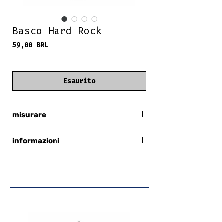
Basco Hard Rock
Prezzo
59,00 BRL
frete grátis
Esaurito
misurare
separare
informazioni
hard rock originale
con ricamo
con strass
tessuto nero