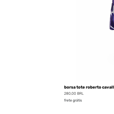
borsa tote roberto cavall
Prezzo
280,00 BRL
frete grátis