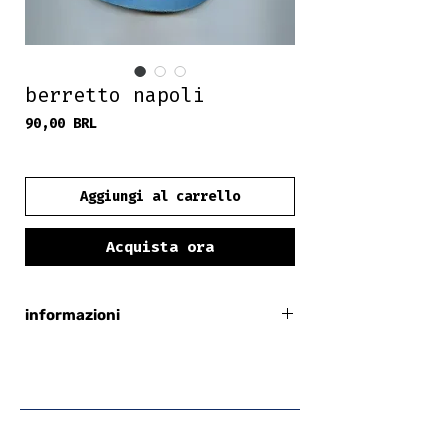
berretto napoli
Prezzo
90,00 BRL
frete grátis
Aggiungi al carrello
Acquista ora
informazioni
regolazione in velcro
100% cotone
circonferenza: 61 cm