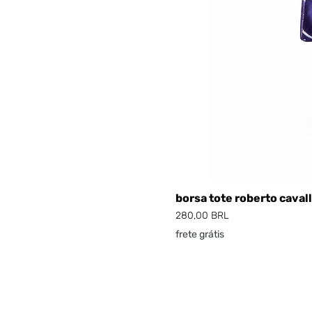
borsa tote roberto cavall
Prezzo
280,00 BRL
frete grátis