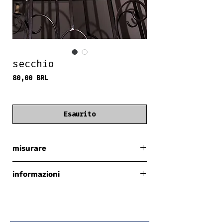
secchio
Prezzo
80,00 BRL
frete grátis
Esaurito
misurare
separare
informazioni
circonferenza totale: 58 cm
Bershka
verde neon/lime
esterno: poliestere