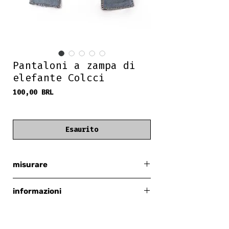
Pantaloni a zampa di
elefante Colcci
Prezzo
100,00 BRL
frete grátis
Esaurito
misurare
38 piccolo (vestibilità 36)
informazioni
colcci
anno 2000