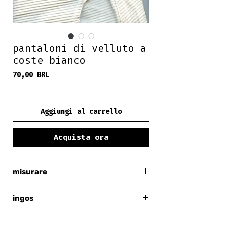
pantaloni di velluto a
coste bianco
Prezzo
70,00 BRL
frete grátis
Aggiungi al carrello
Acquista ora
misurare
38
ingos
bianco