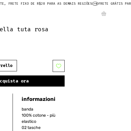
ella tuta rosa
rrello
cquista ora
informazioni
banda
100% cotone - più
elastico
02 tasche