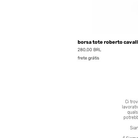
borsa tote roberto cavall
Prezzo
280,00 BRL
frete grátis
Ci tro
lavorati
quals
potrebb
Siam