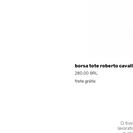
borsa tote roberto cavall
Prezzo
280,00 BRL
frete grátis
Ci tro
lavorati