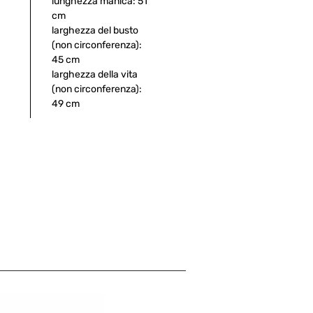
lunghezza manica: 51
cm
larghezza del busto
(non circonferenza):
45 cm
larghezza della vita
(non circonferenza):
49 cm