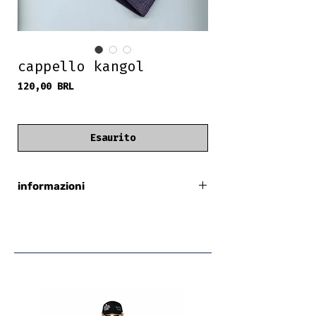
cappello kangol
Prezzo
120,00 BRL
frete grátis
Esaurito
informazioni
Kangol
prodotto in Gran Bretagna
circonferenza: 52 cm