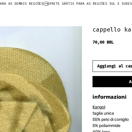
ARA AS DEMAIS REGIÕES
cappello ka
Prezzo
70,00 BRL
frete grátis
Aggiungi al ca
A
informazioni
Kangol
taglia unica
55% pelo di coniglio
5% poliammide
40% lana