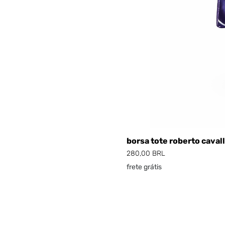
borsa tote roberto cavall
Prezzo
280,00 BRL
frete grátis