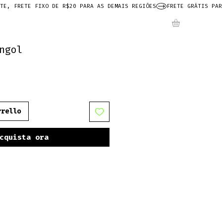
ngol
rrello
cquista ora