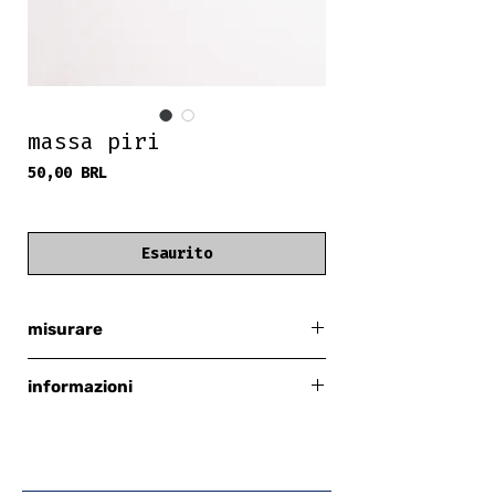
massa piri
Prezzo
50,00 BRL
frete grátis
Esaurito
misurare
38
informazioni
100% cotone
02 tasche posteriori
02 tasche anteriori