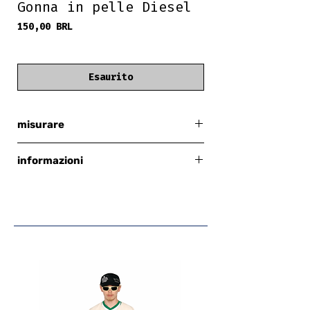
Gonna in pelle Diesel
Prezzo
150,00 BRL
frete grátis
Esaurito
misurare
38
informazioni
originale
vera pelle
mini-gonna
con tasche