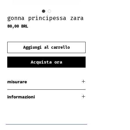
gonna principessa zara
Prezzo
80,00 BRL
frete grátis
Aggiungi al carrello
Acquista ora
misurare
grande
informazioni
zara
fodera in 100% poliestere
esterno 95% poliestere 5% elastan
vita (non circonferenza): 33 cm - elastico