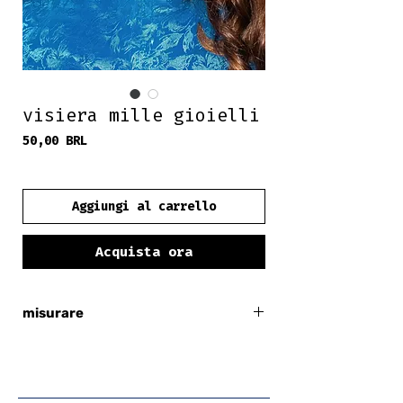
visiera mille gioielli
Prezzo
50,00 BRL
frete grátis
Aggiungi al carrello
Acquista ora
misurare
regolabile con velcro