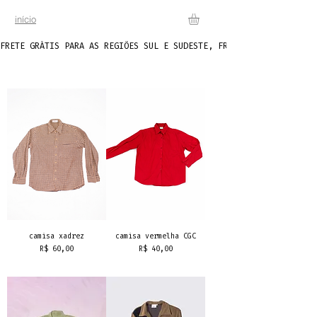
início
FRETE GRÁTIS PARA AS REGIÕES SUL E SUDESTE, FRETE FIXO DE R$20 P
camisa xadrez
camisa vermelha CGC
Preço
Preço
R$ 60,00
R$ 40,00
frete grátis
frete grátis