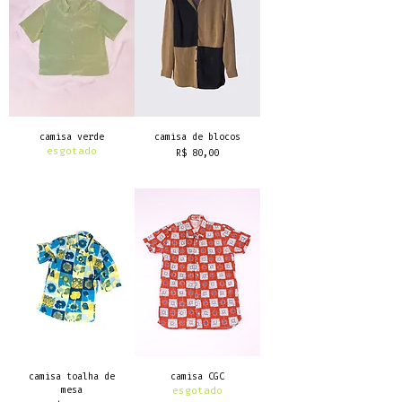
camisa verde
camisa de blocos
esgotado
Preço
R$ 80,00
frete grátis
camisa toalha de
camisa CGC
mesa
esgotado