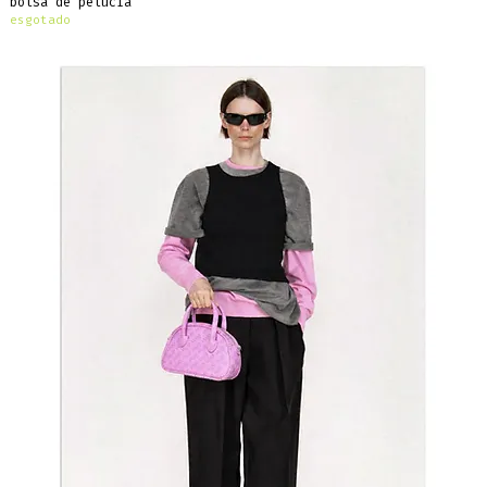
bolsa de pelúcia
esgotado