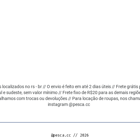
localizados no rs - br // O envio é feito em até 2 dias úteis // Frete grátis
ul e sudeste, sem valor mínimo // Frete fixo de R$20 para as demais regiõ
alhamos com trocas ou devoluções // Para locação de roupas, nos cham
instagram @pesca.cc
@pesca.cc // 2026