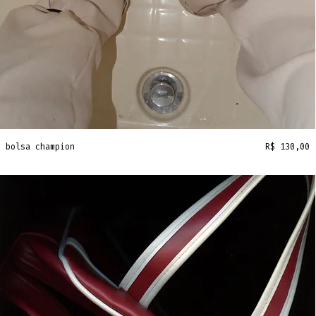
Preço
bolsa champion
R$ 130,00
frete grátis