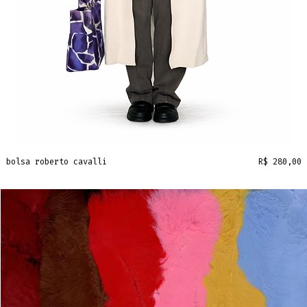
Preço
bolsa roberto cavalli
R$ 280,00
frete grátis