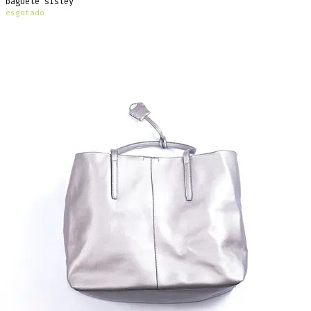
baguete sisley
esgotado