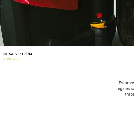
bolsa vermelha
esgotado
Estamos 
regiões s
trab