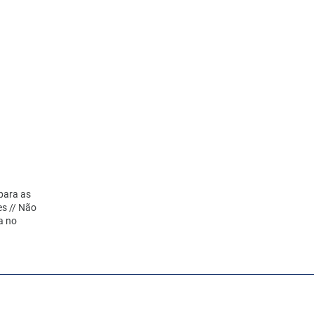
 para as
es // Não
a no