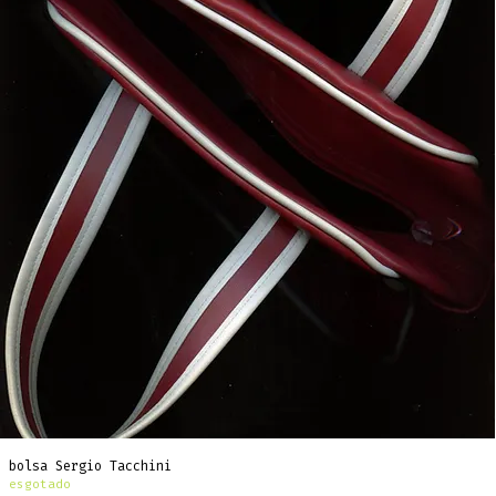
bolsa Sergio Tacchini
esgotado