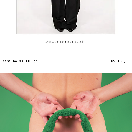
Preço
mini bolsa liu jo
R$ 150,00
frete grátis