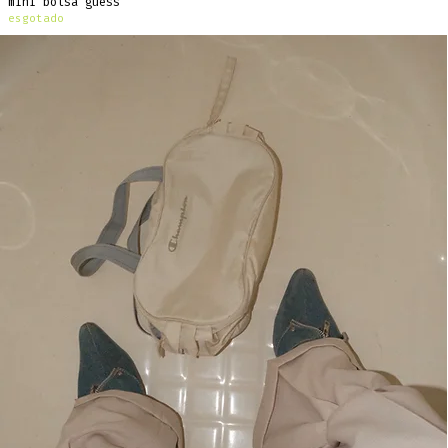
mini bolsa guess
esgotado