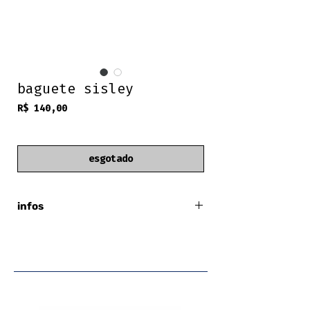
baguete sisley
Preço
R$ 140,00
frete grátis
esgotado
infos
sisley
made in italy
bolso com zíper interno
fechamento de clutch
exterior 90% PVC 10% poliuretano
alças com rachados