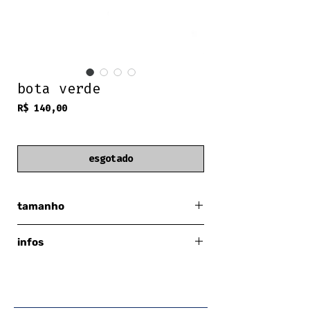
bota verde
Preço
R$ 140,00
frete grátis
esgotado
tamanho
eur 40
infos
verde
serve 37 br
marcas de uso no salto