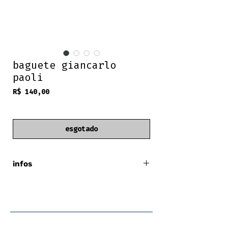
baguete giancarlo
paoli
Preço
R$ 140,00
frete grátis
esgotado
infos
giancarlo paoli
made in italy
compartimento interno com zíper
comprimento total: 35cm
largura total: 14cm