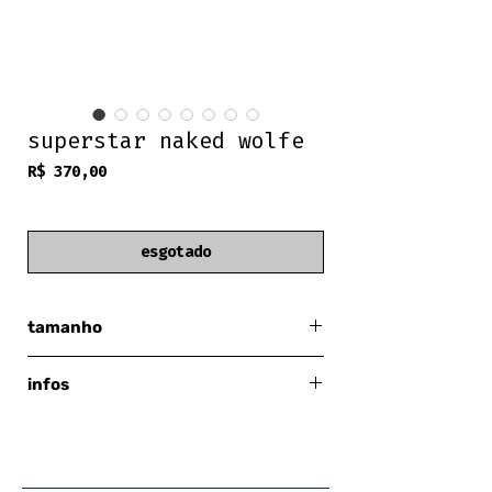
superstar naked wolfe
Preço
R$ 370,00
frete grátis
esgotado
tamanho
us 10
infos
eur 40
naked wolfe
serve 36-37 br (o tecido/corpo da bota é
bem justo)