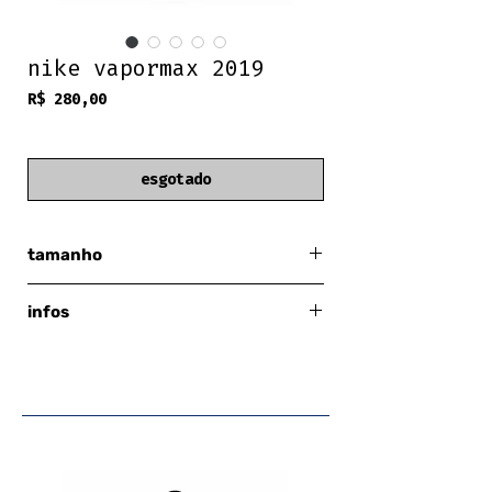
nike vapormax 2019
Preço
R$ 280,00
frete grátis
esgotado
tamanho
eur 39
infos
nike
preto/cinza
sem rasgos/avarias
palmilha: 25cm
estado: 9/10