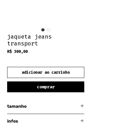
jaqueta jeans
transport
Preço
R$ 300,00
frete grátis
adicionar ao carrinho
comprar
tamanho
grande
infos