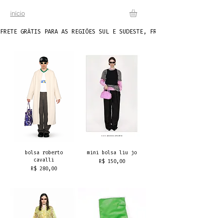
início
FRETE GRÁTIS PARA AS REGIÕES SUL E SUDESTE, FRETE FIXO DE R$20 P
bolsa roberto
mini bolsa liu jo
cavalli
Preço
R$ 150,00
Preço
R$ 280,00
frete grátis
frete grátis