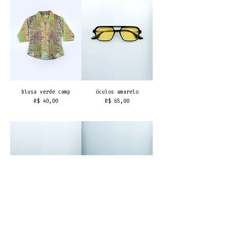
blusa verde camp
óculos amarelo
Preço
Preço
R$ 40,00
R$ 65,00
frete grátis
frete grátis
óculos vogue
óculos randolph eng