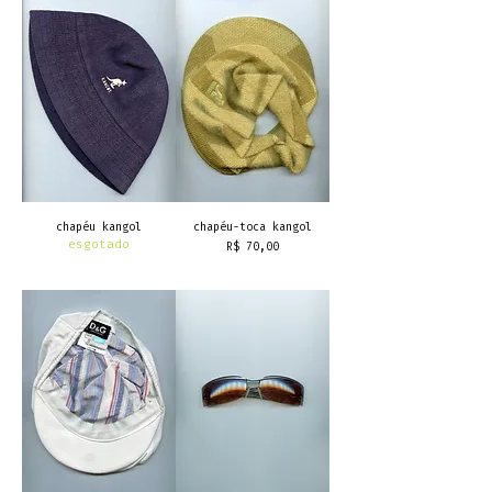
chapéu kangol
chapéu-toca kangol
esgotado
Preço
R$ 70,00
frete grátis