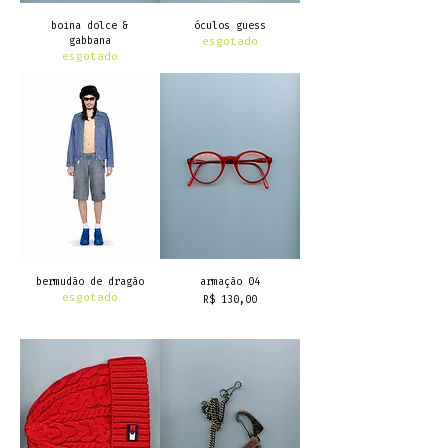
boina dolce &
óculos guess
gabbana
esgotado
esgotado
bermudão de dragão
armação 04
esgotado
Preço
R$ 130,00
frete grátis