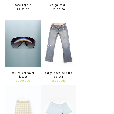
boné napoli
calça capri
Preço
Preço
R$ 90,00
R$ 70,00
frete grátis
frete grátis
óculos dobrável
calça boca de sino
diesel
colcci
esgotado
esgotado