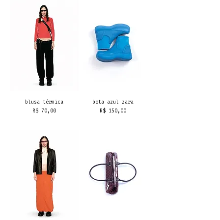
blusa térmica
bota azul zara
Preço
Preço
R$ 70,00
R$ 150,00
frete grátis
frete grátis