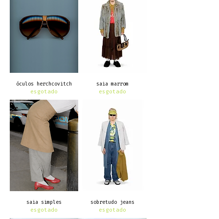
óculos herchcovitch
saia marrom
esgotado
esgotado
saia simples
sobretudo jeans
esgotado
esgotado