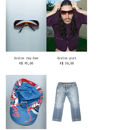
óculos ray-ban
óculos piri
Preço
Preço
R$ 95,00
R$ 50,00
frete grátis
frete grátis