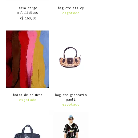
saia cargo
baguete sisley
multibolsos
esgotado
Preço
R$ 160,00
frete grátis
bolsa de pelúcia
baguete giancarlo
esgotado
paoli
esgotado