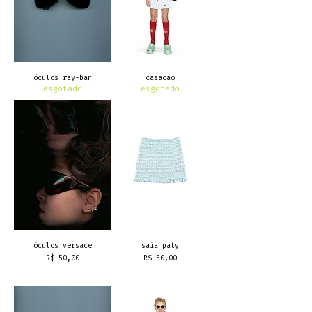
óculos ray-ban
casacão
esgotado
esgotado
óculos versace
saia paty
Preço
Preço
R$ 50,00
R$ 50,00
frete grátis
frete grátis