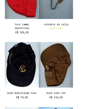
toca tommy
corrente de calça
equestrian
esgotado
Preço
R$ 100,00
frete grátis
boné mediolanum tour
boné nike che
Preço
Preço
R$ 70,00
R$ 140,00
frete grátis
frete grátis