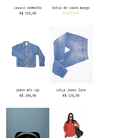
casaco vermelho
bolsa de couro mango
esgotado
Preço
R$ 150,00
frete grátis
jeans mtv cgc
calça jeans Zara
Preço
Preço
R$ 200,00
R$ 120,00
frete grátis
frete grátis