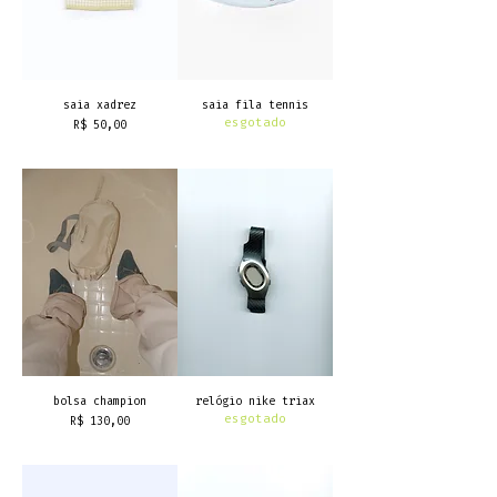
saia xadrez
saia fila tennis
esgotado
Preço
R$ 50,00
frete grátis
bolsa champion
relógio nike triax
esgotado
Preço
R$ 130,00
frete grátis