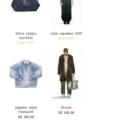
bolsa sergio
nike vapormax 2019
tacchini
esgotado
esgotado
jaqueta jeans
blusao
transport
Preço
R$ 100,00
Preço
R$ 300,00
frete grátis
frete grátis