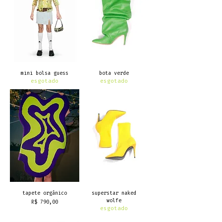
mini bolsa guess
bota verde
esgotado
esgotado
tapete orgânico
superstar naked
wolfe
Preço
R$ 790,00
esgotado
frete grátis