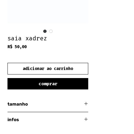
saia xadrez
Preço
R$ 50,00
frete grátis
adicionar ao carrinho
comprar
tamanho
médio
infos
tecido elástico