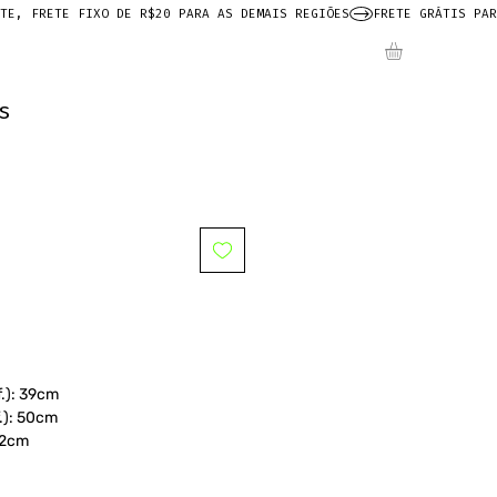
s
f.): 39cm
f.): 50cm
62cm