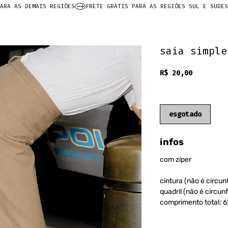
ARA AS DEMAIS REGIÕES
saia simple
Preço
R$ 20,00
frete grátis
esgotado
infos
com zíper
cintura (não é circun
quadril (não é circun
comprimento total: 