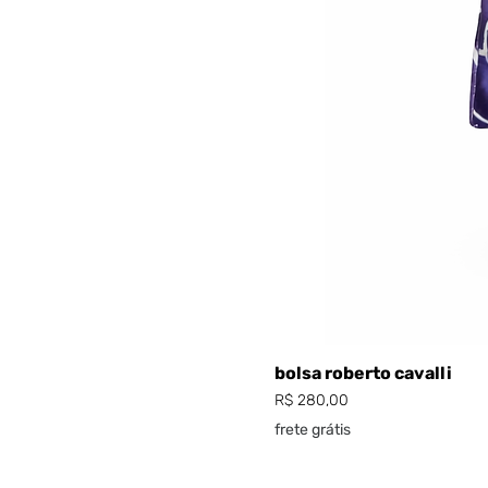
bolsa roberto cavalli
Preço
R$ 280,00
frete grátis