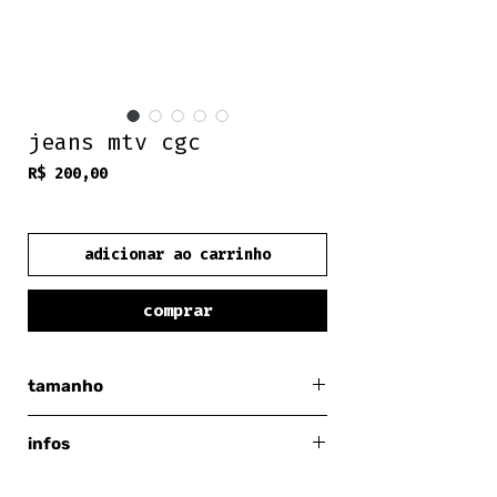
jeans mtv cgc
Preço
R$ 200,00
frete grátis
adicionar ao carrinho
comprar
tamanho
médio
infos
mtv