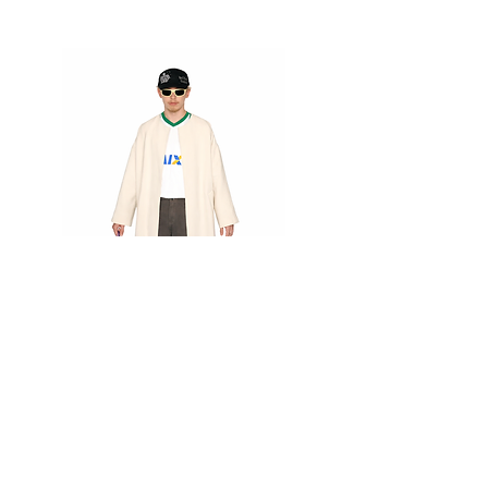
11% AF
2% PA
cintura (não é circunf.): 38cm
quadril (não é circunf.): 45cm
comprimento total: 43cm
bolsa roberto cavalli
mini bolsa liu jo
Preço
Preço
R$ 280,00
R$ 150,00
frete grátis
frete grátis