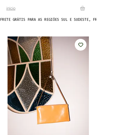
início
FRETE GRÁTIS PARA AS REGIÕES SUL E SUDESTE, FRETE FIXO DE R$20 P