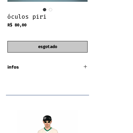
óculos piri
Preço
R$ 80,00
frete grátis
esgotado
infos
hastes estampadas
contra Raios UVA / UVB
armação de policarbonato