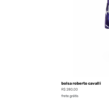
bolsa roberto cavalli
Preço
R$ 280,00
frete grátis