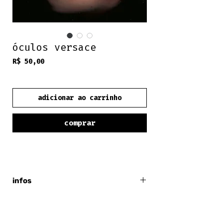
óculos versace
Preço
R$ 50,00
frete grátis
adicionar ao carrinho
comprar
infos
versace
acompanha case (não original)
marrom escuro