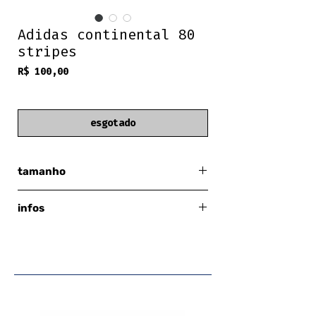
Adidas continental 80
stripes
Preço
R$ 100,00
frete grátis
esgotado
tamanho
40.5 europeu = 27 cm
infos
adidas
cadarço
cabedal de couro
cupsole de borracha
cor: cloud white