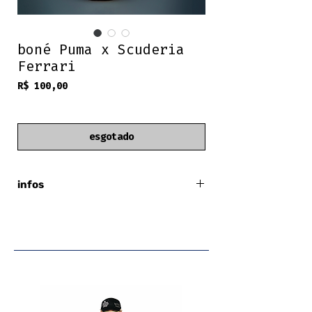
boné Puma x Scuderia
Ferrari
Preço
R$ 100,00
frete grátis
esgotado
infos
Puma x Scuderia Ferrari
regulagem com fivela