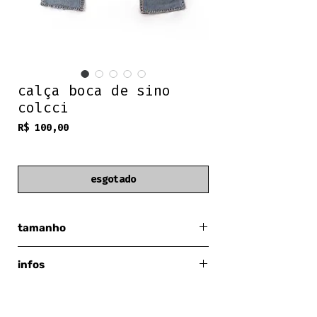
calça boca de sino
colcci
Preço
R$ 100,00
frete grátis
esgotado
tamanho
38 pequeno (serve 36)
infos
colcci
y2k