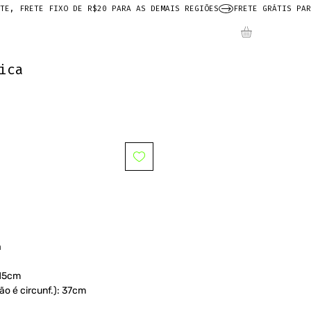
ica
a
115cm
não é circunf.): 37cm