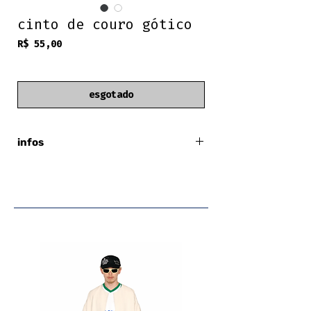
cinto de couro gótico
Preço
R$ 55,00
frete grátis
esgotado
infos
100% couro
preto
detalhes em metal
comprimento total: 116cm
largura da tira: 5cm
fivela em metal