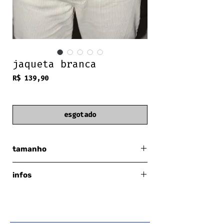
jaqueta branca
Preço
R$ 139,90
frete grátis
esgotado
tamanho
médio a grande
infos
Zara woman
acabamento "jeans" branco
100% algodão